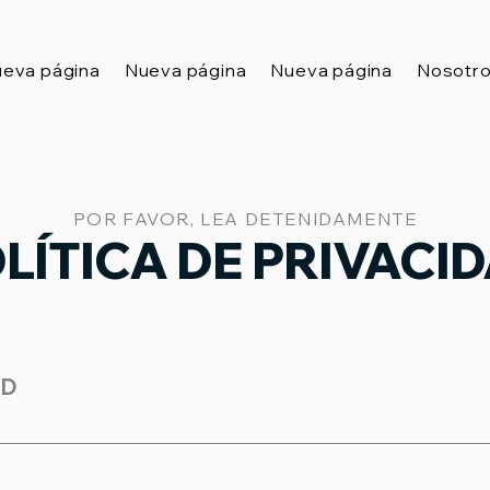
eva página
Nueva página
Nueva página
Nosotr
POR FAVOR, LEA DETENIDAMENTE
LÍTICA DE PRIVACI
AD
 Electrónico (Ecommerce) Fecha de entrada en vigor: 1
"Sitio") es propiedad y está operado por Go Go Title