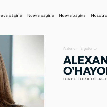
eva página
Nueva página
Nueva página
Nosotr
Anterior
Siguiente
ALEXA
O'HAYO
DIRECTORA DE AG