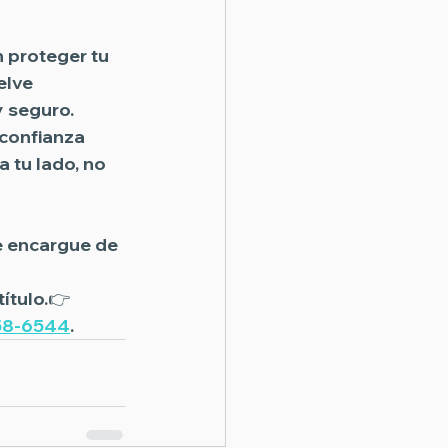
 proteger tu 
elve 
y seguro.
 confianza 
 a tu lado, no 
e encargue de 
ítulo.👉 
58-6544
.