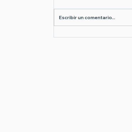
Escribir un comentario...
10 Cosas que Pueden
Retrasar tu Cierre (y
Cómo Evitarlas)