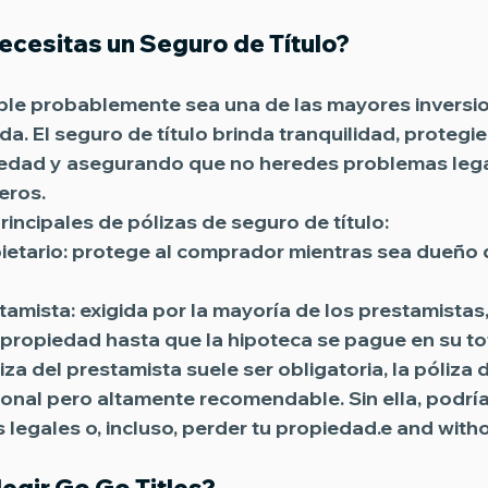
ecesitas un Seguro de Título?
le probablemente sea una de las mayores inversi
da. El 
seguro de título
 brinda tranquilidad, protegi
edad y asegurando que no heredes problemas lega
eros.
rincipales de pólizas de seguro de título
:
ietario:
 protege al comprador mientras sea dueño d
tamista:
 exigida por la mayoría de los prestamistas
a propiedad hasta que la hipoteca se pague en su to
za del prestamista suele ser obligatoria, la 
póliza d
ional pero 
altamente recomendable
. Sin ella, podrí
legales o, incluso, perder tu propiedad.e and witho