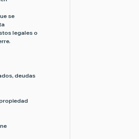
ue se 
ta 
tos legales o 
rre.
ados, deudas 
 propiedad
ne 