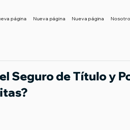
eva página
Nueva página
Nueva página
Nosotr
el Seguro de Título y P
itas?