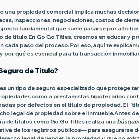
o una propiedad comercial implica muchas decisio
ecas, inspecciones, negociaciones, costos de cierre 
pecto fundamental que suele pasarse por alto hast
 de título
.En 
Go Go Titles
, creemos en educar y pr
en cada paso del proceso. Por eso, aquí te explicam
 y por qué es esencial para tu transacción inmobiliar
Seguro de Título?
 es un tipo de seguro especializado que protege tan
opiedades como a prestamistas hipotecarios cont
adas por defectos en el título de propiedad. El “tít
cho legal de propiedad sobre el inmueble.Antes de 
ía de títulos como Go Go Titles realiza una 
búsqued
stiva de los registros públicos— para asegurarse de
derecho legal de vender la propiedad y que no exis