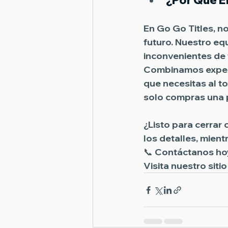
¿Por Qué El
En 
Go Go Titles
, n
futuro. Nuestro eq
inconvenientes de 
Combinamos experie
que necesitas al t
solo compras una 
¿Listo para cerrar
los detalles, mien
📞 
Contáctanos ho
Visita nuestro siti