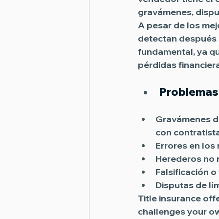
gravámenes, dispu
A pesar de los mej
detectan después d
fundamental, ya qu
pérdidas financiera
Problemas 
Gravámenes de
con contratis
Errores en los 
Herederos no 
Falsificación 
Disputas de lí
Title insurance of
challenges your ow