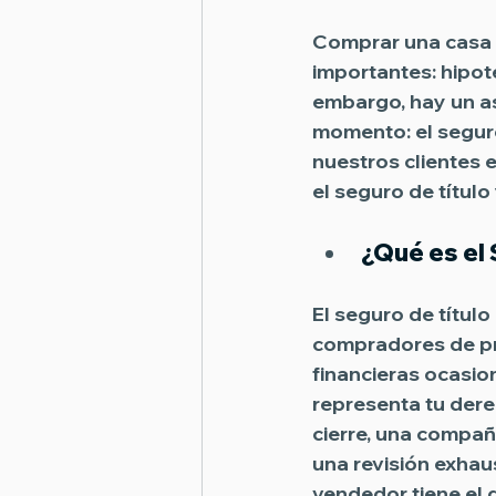
Comprar una casa 
importantes: hipot
embargo, hay un as
momento: el 
seguro
nuestros clientes 
el 
seguro de título
¿Qué es el 
El 
seguro de título
compradores de pr
financieras ocasion
representa tu dere
cierre, una compañ
una revisión exhau
vendedor tiene el 