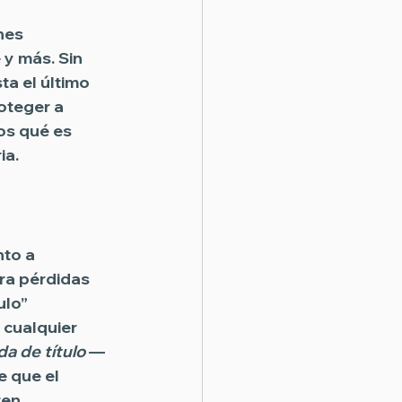
nes 
y más. Sin 
a el último 
oteger a 
os qué es 
ia.
to a 
ra pérdidas 
ulo” 
cualquier 
a de título
 —
 que el 
ten 