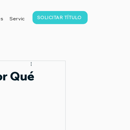
SOLICITAR TÍTULO
os
Servicios
Preguntas Frecuentes
Contacto
or Qué