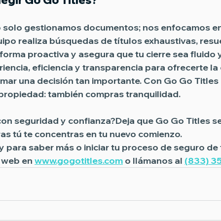
egir Go Go Titles?
o solo gestionamos documentos; nos enfocamos en
uipo realiza búsquedas de títulos exhaustivas, resu
forma proactiva y asegura que tu cierre sea fluido 
ncia, eficiencia y transparencia para ofrecerte la
omar una decisión tan importante. Con 
Go Go Titles
propiedad: también compras tranquilidad.
 con seguridad y confianza?Deja que 
Go Go Titles
 s
tras tú te concentras en tu nuevo comienzo.
y
 para saber más o iniciar tu proceso de seguro de t
o web en 
www.gogotitles.com
 o llámanos al 
(833) 3