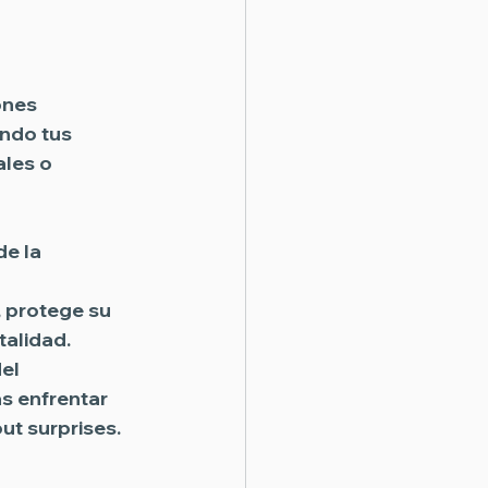
ones 
endo tus 
les o 
e la 
, protege su 
talidad.
el 
as enfrentar 
ut surprises.