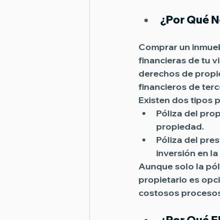
¿Por Qué N
Comprar un inmueb
financieras de tu vi
derechos de propi
financieros de terc
Existen 
dos tipos p
Póliza del prop
propiedad.
Póliza del pres
inversión en l
Aunque solo la póli
propietario
 es opc
costosos procesos 