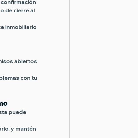
 confirmación 
 de cierre al 
 inmobiliario 
isos abiertos 
 
oblemas con tu 
amo
ista puede 
rio, y mantén 