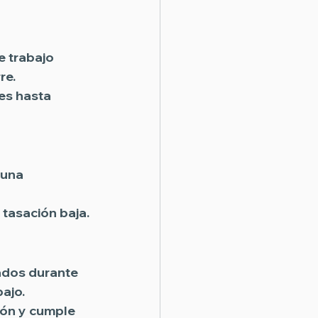
 trabajo 
e. 
es hasta 
 una 
 tasación baja.
ados durante 
ajo. 
ión y cumple 