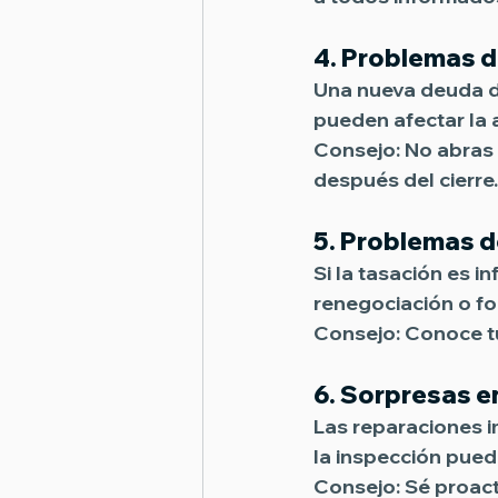
4. 
Problemas d
Una nueva deuda de
pueden afectar la 
Consejo:
 No abras
después del cierre.
5. 
Problemas d
Si la tasación es i
renegociación o fo
Consejo:
 Conoce t
6. 
Sorpresas en
Las reparaciones 
la inspección puede
Consejo:
 Sé proac