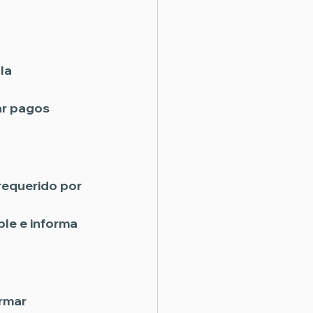
la 
ar pagos 
requerido por 
le e informa 
rmar 