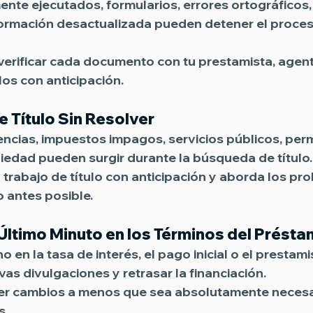
te ejecutados, formularios, errores ortográficos,
nformación desactualizada pueden detener el proceso
verificar cada documento con tu prestamista, agente
los con anticipación.
 Título Sin Resolver
cias, impuestos impagos, servicios públicos, perm
iedad pueden surgir durante la búsqueda de título.
el trabajo de título con anticipación y aborda los pr
o antes posible.
ltimo Minuto en los Términos del Prést
 en la tasa de interés, el pago inicial o el prestam
s divulgaciones y retrasar la financiación. 
cer cambios a menos que sea absolutamente necesa
s.