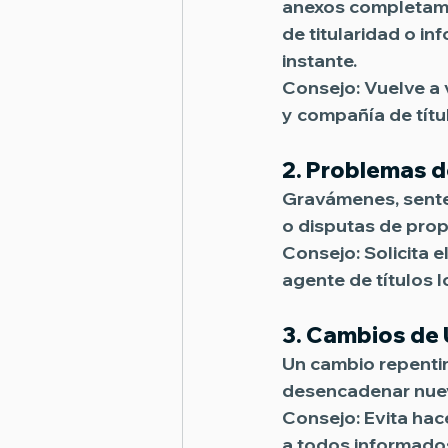
anexos completamen
de titularidad o i
instante. 
Consejo:
 Vuelve a 
y compañía de títu
2. 
Problemas de
Gravámenes, senten
o disputas de prop
Consejo:
 Solicita 
agente de títulos l
3. 
Cambios de Ú
Un cambio repentino
desencadenar nueva
Consejo:
 Evita ha
a todos informado