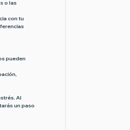
 o las 
ia con tu 
ferencias 
íos pueden 
ación, 
strés. Al 
tarás un paso 