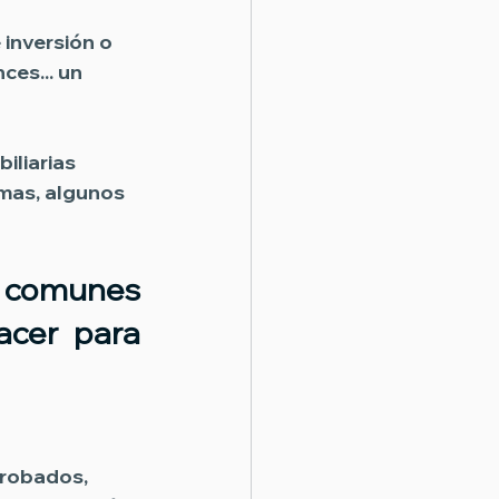
 inversión o 
es... un 
iliarias 
emas, algunos 
 comunes 
acer para 
robados, 